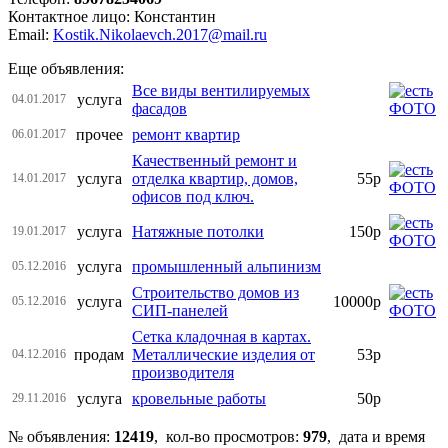
Контактное лицо: Константин
Email:
Kostik.Nikolaevch.2017@mail.ru
Еще объявления:
Все виды вентилируемых
услуга
04.01.2017
фасадов
прочее
ремонт квартир
06.01.2017
Качественный ремонт и
услуга
отделка квартир, домов,
55р
14.01.2017
офисов под ключ.
услуга
Натяжные потолки
150р
19.01.2017
услуга
промышленный альпинизм
05.12.2016
Строительство домов из
услуга
10000р
05.12.2016
СИП-панелей
Сетка кладочная в картах.
продам
Металлические изделия от
53р
04.12.2016
производителя
услуга
кровельные работы
50р
29.11.2016
№ объявления:
12419
, кол-во просмотров
:
979
, дата и время