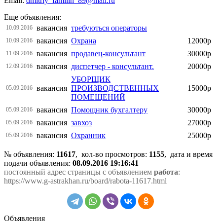
Email:
dmitriy_familin_89@mail.ru
Еще объявления:
вакансия
требуються операторы
10.09.2016
вакансия
Охрана
12000р
10.09.2016
вакансия
продавец-консультант
30000р
11.09.2016
вакансия
диспетчер - консультант.
20000р
12.09.2016
УБОРЩИК
вакансия
ПРОИЗВОДСТВЕННЫХ
15000р
05.09.2016
ПОМЕЩЕНИЙ
вакансия
Помощник бухгалтеру
30000р
05.09.2016
вакансия
завхоз
27000р
05.09.2016
вакансия
Охранник
25000р
05.09.2016
№ объявления:
11617
, кол-во просмотров
:
1155
, дата и время
подачи объявления:
08.09.2016 19:16:41
постоянный адрес страницы с объявлением
работа
:
https://www.g-astrakhan.ru/board/rabota-11617.html
Объявления