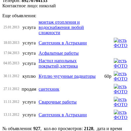
Телефон:
89270764133
Контактное лицо: николай
Еще объявления:
монтаж отопления и
услуга
водоснабжения любой
25.01.2013
сложности
услуга
Сантехник в Астрахани
18.03.2013
услуга
Асфальтные работы
17.04.2013
Настил напольных
услуга
04.05.2013
покрытий,элетрика
куплю
Куплю чугунные радиаторы
60р
30.11.2012
продам
сантехник
27.11.2012
услуга
Сварочные работы
11.11.2012
услуга
Сантехник в Астрахани
13.11.2012
№ объявления:
927
, кол-во просмотров
:
2128
, дата и время