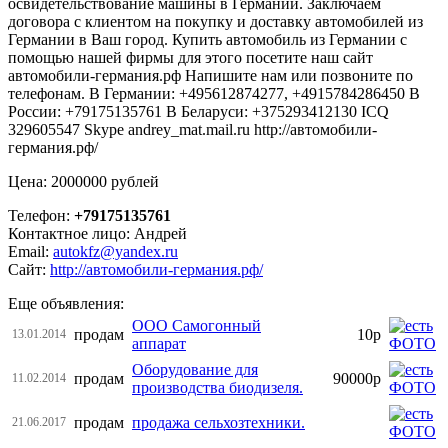
освидетельствование машины в Германии. Заключаем
договора с клиентом на покупку и доставку автомобилей из
Германии в Ваш город. Купить автомобиль из Германии с
помощью нашей фирмы для этого посетите наш сайт
автомобили-германия.рф Напишите нам или позвоните по
телефонам. В Германии: +495612874277, +4915784286450 В
России: +79175135761 В Беларуси: +375293412130 ICQ
329605547 Skype andrey_mat.mail.ru http://автомобили-
германия.рф/
Цена: 2000000 рублей
Телефон:
+79175135761
Контактное лицо: Андрей
Email:
autokfz@yandex.ru
Сайт:
http://автомобили-германия.рф/
Еще объявления:
ООО Самогонный
продам
10р
13.01.2014
аппарат
Оборудование для
продам
90000р
11.02.2014
производства биодизеля.
продам
продажа сельхозтехники.
21.06.2017