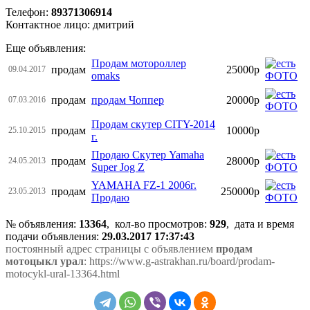
Телефон:
89371306914
Контактное лицо: дмитрий
Еще объявления:
Продам мотороллер
продам
25000р
09.04.2017
omaks
продам
продам Чоппер
20000р
07.03.2016
Продам скутер CITY-2014
продам
10000р
25.10.2015
г.
Продаю Скутер Yamaha
продам
28000р
24.05.2013
Super Jog Z
YAMAHA FZ-1 2006г.
продам
250000р
23.05.2013
Продаю
№ объявления:
13364
, кол-во просмотров
:
929
, дата и время
подачи объявления:
29.03.2017 17:37:43
постоянный адрес страницы с объявлением
продам
мотоцыкл урал
: https://www.g-astrakhan.ru/board/prodam-
motocykl-ural-13364.html