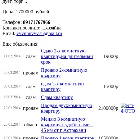
дует. торг ..
Цена: 1700000 рублей
Телефон:
89171767966
Контактное лицо: ...хозяйка
Email:
vvvnnnvvv75@mail.ru
Еще объявления:
Сдаю 2-х комнатную
сдам
квартиру,на длительный
19000р
11.02.2014
срок
Продаю 2-комнатную
продам
20.02.2014
квартиру
сдам 2-х комнатную
сдам
15000р
08.03.2014
квартиру
сдам
Сдам квартиру
16.03.2014
Продам двухкомнатную
продам
2100000р
28.01.2014
квартиру
Меняю 3 комнатную
обмен
квартиру с удобствами ..
25.01.2014
45 км от г Астрахани
продам
Продаю 1 комн.квартиру
1650000р
18.01.2014