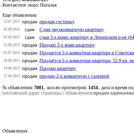
Контактное лицо: Наталья
Еще объявления:
продам
продам гостинку
23.07.2015
сдам
Сдам двухкомнатную квартиру
02.09.2016
сдам
сдам 3-х комн. квартиру в Ленинском р-не (64 
03.08.2015
продам
Продаю 2-х комн.квартиру
12.08.2015
продам
Продается 3-х комнатная квартира в Советск
02.07.2015
продам
Продаётся 2-х комнатная квартира, 52.9 кв. ме
28.06.2015
продам
Продаю квартиру
19.06.2015
продам
продаю 2-х комнатную с галереей
17.06.2015
№ объявления:
7081
, кол-во просмотров
:
1454
, дата и время п
постоянный адрес страницы с объявлением
продам однокомна
Объявления