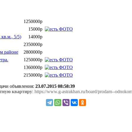
1250000р
15000р
кв.м., 5/5)
14000р
2350000р
ом районе
2800000р
тра.
1250000р
1360000р
2150000р
одачи объявления:
23.07.2015 08:58:39
тную квартиру
: https://www.g-astrakhan.ru/board/prodam--odnokom