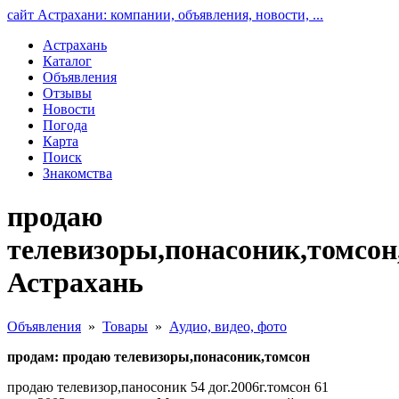
сайт Астрахани: компании, объявления, новости, ...
Астрахань
Каталог
Объявления
Отзывы
Новости
Погода
Карта
Поиск
Знакомства
продаю
телевизоры,понасоник,томсон
Астрахань
Объявления
»
Товары
»
Аудио, видео, фото
продам: продаю телевизоры,понасоник,томсон
продаю телевизор,паносоник 54 дог.2006г.томсон 61