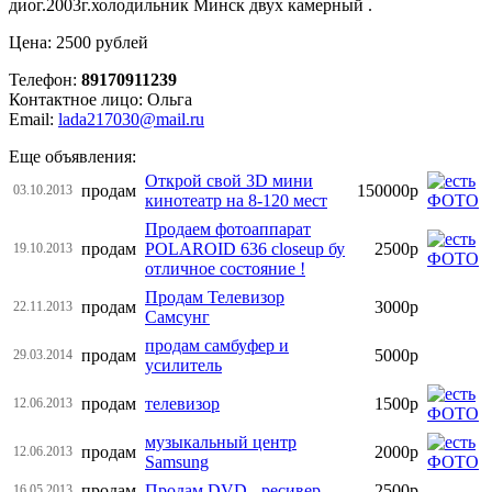
диог.2003г.холодильник Минск двух камерный .
Цена: 2500 рублей
Телефон:
89170911239
Контактное лицо: Ольга
Email:
lada217030@mail.ru
Еще объявления:
Открой свой 3D мини
продам
150000р
03.10.2013
кинотеатр на 8-120 мест
Продаем фотоаппарат
продам
POLAROID 636 closeup бу
2500р
19.10.2013
отличное состояние !
Продам Телевизор
продам
3000р
22.11.2013
Самсунг
продам самбуфер и
продам
5000р
29.03.2014
усилитель
продам
телевизор
1500р
12.06.2013
музыкальный центр
продам
2000р
12.06.2013
Samsung
продам
Продам DVD - ресивер
2500р
16.05.2013