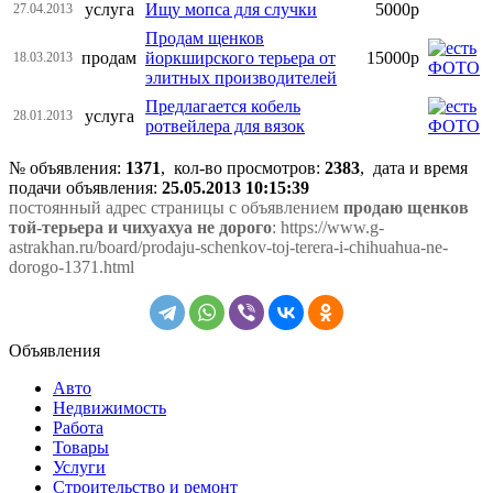
услуга
Ищу мопса для случки
5000р
27.04.2013
Продам щенков
продам
йоркширского терьера от
15000р
18.03.2013
элитных производителей
Предлагается кобель
услуга
28.01.2013
ротвейлера для вязок
№ объявления:
1371
, кол-во просмотров
:
2383
, дата и время
подачи объявления:
25.05.2013 10:15:39
постоянный адрес страницы с объявлением
продаю щенков
той-терьера и чихуахуа не дорого
: https://www.g-
astrakhan.ru/board/prodaju-schenkov-toj-terera-i-chihuahua-ne-
dorogo-1371.html
Объявления
Авто
Недвижимость
Работа
Товары
Услуги
Строительство и ремонт