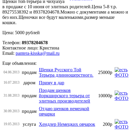
Щенки той-терьера и чихуахуа
в продаже с 10 июня от элитных родителей.Цена 5-8 т.р.
89275538392 и 89378204678.Можно с документами а можно и
без них.Щеночки все будут маленькими,размер меньше
кошки.
Цена: 5000 рублей
Телефон:
89378204678
Контактное лицо: Кристина
Email:
pantera-kisska@mail.ru
Еще объявления:
Щенки Русского Той
продам
25000р
04.06.2013
Терьера длинношерстного.
даром
Приму в дар
16.07.2013
Продам щенков
продам
йоркширского терьера от
10000р
31.08.2013
элитных производителей
Отдаю щенков немецкой
продам
30.09.2013
овчарки
услуга
Хендлер Немецких овчарок
200р
19.05.2013