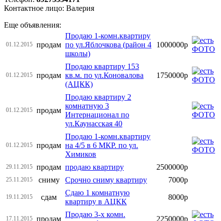
Контактное лицо: Валерия
Еще объявления:
Продаю 1-комн.квартиру
продам
по ул.Яблочкова (район 4
1000000р
01.12.2015
школы)
Продаю квартиру 153
продам
кв.м. по ул.Коновалова
1750000р
01.12.2015
(АЦКК)
Продаю квартиру 2
комнатную 3
продам
01.12.2015
Интернационал по
ул.Каунасская 40
Продаю 1-комн.квартиру
продам
на 4/5 в 6 МКР. по ул.
01.12.2015
Химиков
продам
продаю квартиру
2500000р
29.11.2015
сниму
Срочно сниму квартиру
7000р
25.11.2015
Сдаю 1 комнатную
сдам
8000р
19.11.2015
квартиру в АЦКК
Продаю 3-х комн.
продам
2250000р
17.11.2015