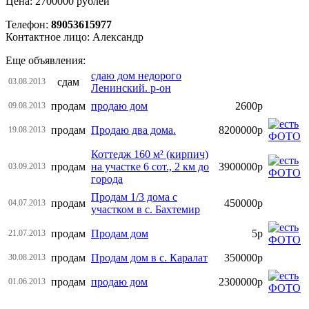
Цена: 2700000 рублей
Телефон:
89053615977
Контактное лицо: Александр
Еще объявления:
сдаю дом недорого
сдам
03.08.2013
Ленинский. р-он
продам
продаю дом
2600р
09.08.2013
продам
Продаю два дома.
8200000р
19.08.2013
Коттедж 160 м² (кирпич)
продам
на участке 6 сот., 2 км до
3900000р
03.09.2013
города
Продам 1/3 дома с
продам
450000р
04.07.2013
участком в с. Бахтемир
продам
Продам дом
5р
21.07.2013
продам
Продам дом в с. Каралат
350000р
30.08.2013
продам
продаю дом
2300000р
01.06.2013