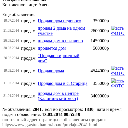
Контактное лицо: Алена
Еще объявления:
продам
Продаю дом недорого
350000р
10.07.2014
продам 2 дома на одном
продам
2600000р
21.03.2014
участке
продам
продам дом в началово
1450000р
26.03.2014
продам
продается дом
500000р
30.03.2014
"Продаю кирпичный
продам
26.02.2014
дом"
продам
Продаю дома
4544000р
19.02.2014
продам
Продаю дом в с. Старица
355000р
11.02.2014
продам дом в центре
продам
3400000р
31.01.2014
(Калининский мост)
№ объявления:
2041
, кол-во просмотров
:
1830
, дата и время
подачи объявления:
13.03.2014 00:55:19
постоянный адрес страницы с объявлением
продаю
:
https://www.g-astrakhan.ru/board/prodaju-2041.html