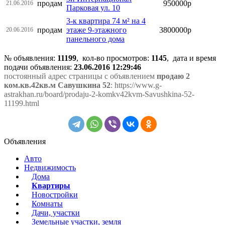
продам
950000р
21.06.2016
Парковая ул. 10
3-к квартира 74 м² на 4
продам
этаже 9-этажного
3800000р
20.06.2016
панельного дома
№ объявления:
11199
, кол-во просмотров
:
1145
, дата и время
подачи объявления:
23.06.2016 12:29:46
постоянный адрес страницы с объявлением
продаю 2
ком.кв.42кв.м Савушкина 52
: https://www.g-
astrakhan.ru/board/prodaju-2-komkv42kvm-Savushkina-52-
11199.html
Объявления
Авто
Недвижимость
Дома
Квартиры
Новостройки
Комнаты
Дачи, участки
Земельные участки, земля