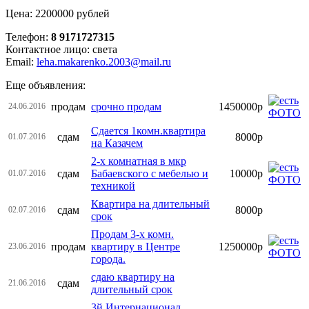
Цена: 2200000 рублей
Телефон:
8 9171727315
Контактное лицо: света
Email:
leha.makarenko.2003@mail.ru
Еще объявления:
продам
срочно продам
1450000р
24.06.2016
Сдается 1комн.квартира
сдам
8000р
01.07.2016
на Казачем
2-х комнатная в мкр
сдам
Бабаевского с мебелью и
10000р
01.07.2016
техникой
Квартира на длительный
сдам
8000р
02.07.2016
срок
Продам 3-х комн.
продам
квартиру в Центре
1250000р
23.06.2016
города.
сдаю квартиру на
сдам
21.06.2016
длительный срок
3й Интернационал