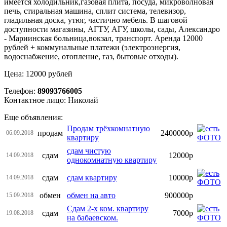
имеется холодильник,газовая плита, посуда, микроволновая
печь, стиральная машина, сплит система, телевизор,
гладильная доска, утюг, частично мебель. В шаговой
доступности магазины, АГТУ, АГУ, школы, сады, Александро
- Мариинская больница,вокзал, транспорт. Аренда 12000
рублей + коммунальные платежи (электроэнергия,
водоснабжение, отопление, газ, бытовые отходы).
Цена: 12000 рублей
Телефон:
89093766005
Контактное лицо: Николай
Еще объявления:
Продам трёхкомнатную
продам
2400000р
06.09.2018
квартиру
сдам чистую
сдам
12000р
14.09.2018
однокомнатную квартиру
сдам
сдам квартиру
10000р
14.09.2018
обмен
обмен на авто
900000р
15.09.2018
Сдам 2-х ком. квартиру
сдам
7000р
19.08.2018
на бабаевском.