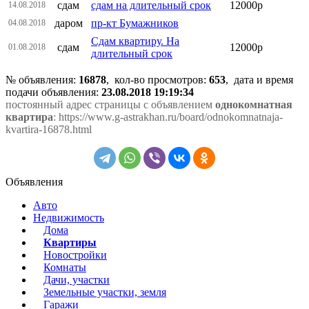
сдам
сдам на длительный срок
12000р
14.08.2018
даром
пр-кт Бумажников
04.08.2018
Сдам квартиру. На
сдам
12000р
01.08.2018
длительный срок
№ объявления:
16878
, кол-во просмотров
:
653
, дата и время
подачи объявления:
23.08.2018 19:19:34
постоянный адрес страницы с объявлением
однокомнатная
квартира
: https://www.g-astrakhan.ru/board/odnokomnatnaja-
kvartira-16878.html
Объявления
Авто
Недвижимость
Дома
Квартиры
Новостройки
Комнаты
Дачи, участки
Земельные участки, земля
Гаражи