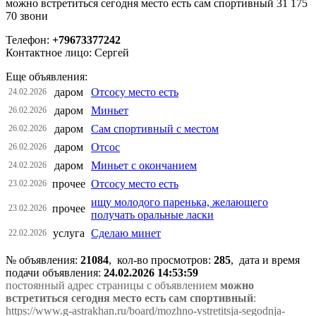
можно встретиться сегодня место есть сам спортивный 31 175
70 звони
Телефон:
+79673377242
Контактное лицо: Сергей
Еще объявления:
даром
Отсосу место есть
24.02.2026
даром
Миньет
26.02.2026
даром
Сам спортивный с местом
26.02.2026
даром
Отсос
26.02.2026
даром
Миньет с окончанием
24.02.2026
прочее
Отсосу место есть
23.02.2026
ищу молодого паренька, желающего
прочее
23.02.2026
получать оральные ласки
услуга
Сделаю минет
22.02.2026
№ объявления:
21084
, кол-во просмотров
:
285
, дата и время
подачи объявления:
24.02.2026 14:53:59
постоянный адрес страницы с объявлением
можно
встретиться сегодня место есть сам спортивный
:
https://www.g-astrakhan.ru/board/mozhno-vstretitsja-segodnja-