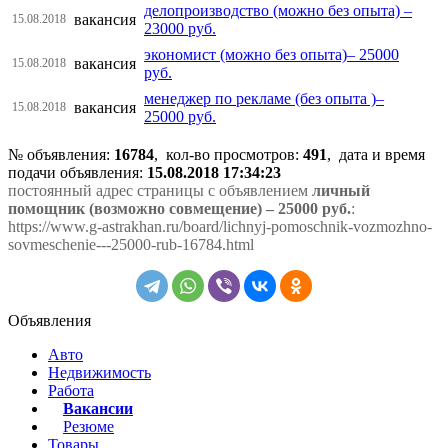
делопроизводство (можно без опыта) –
вакансия
15.08.2018
23000 руб.
экономист (можно без опыта)– 25000
вакансия
15.08.2018
руб.
менеджер по рекламе (без опыта )–
вакансия
15.08.2018
25000 руб.
№ объявления:
16784
, кол-во просмотров
:
491
, дата и время
подачи объявления:
15.08.2018 17:34:23
постоянный адрес страницы с объявлением
личный
помощник (возможно совмещение) – 25000 руб.
:
https://www.g-astrakhan.ru/board/lichnyj-pomoschnik-vozmozhno-
sovmeschenie---25000-rub-16784.html
Объявления
Авто
Недвижимость
Работа
Вакансии
Резюме
Товары