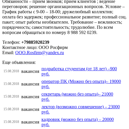
Обязанности – прием звонков; прием клиентов ; ведение
переговоров; решение организационных вопросов. Условие –
График работы с 9-00 – 18-00; дружелюбный коллектив;
оплата без задержек; профессиональное развитие; полный соц.
пакет; опыт работы необязателен. Требование – вежливость;
порядочность; самостоятельность; трудолюбие. По всем
вопросам обращаться по номеру 8 988 592 0239.
Телефон:
+79885920239
Контактное лицо: ООО Росфирм
Email:
OOO.Rosfirm@yandex.ru
Еще объявления:
подработка студентам (от 18 лет) –900
вакансия
15.08.2018
руб.
оператор ПК (Можно без опыта)– 19000
вакансия
15.08.2018
руб.
секретарь (можно без опыта)– 21000
вакансия
15.08.2018
руб.
лектор (возможно совмещение) – 23000
вакансия
15.08.2018
руб.
кадровик (можно без опыта) – 20000
вакансия
15.08.2018
руб.