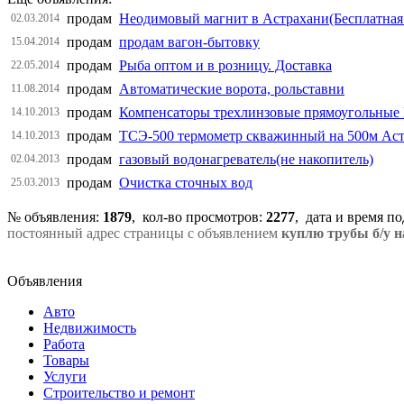
продам
Неодимовый магнит в Астрахани(Бесплатная 
02.03.2014
продам
продам вагон-бытовку
15.04.2014
продам
Рыба оптом и в розницу. Доставка
22.05.2014
продам
Автоматические ворота, рольставни
11.08.2014
продам
Компенсаторы трехлинзовые прямоугольные
14.10.2013
продам
ТСЭ-500 термометр скважинный на 500м Аст
14.10.2013
продам
газовый водонагреватель(не накопитель)
02.04.2013
продам
Очистка сточных вод
25.03.2013
№ объявления:
1879
, кол-во просмотров
:
2277
, дата и время п
постоянный адрес страницы с объявлением
куплю трубы б/у н
Объявления
Авто
Недвижимость
Работа
Товары
Услуги
Строительство и ремонт