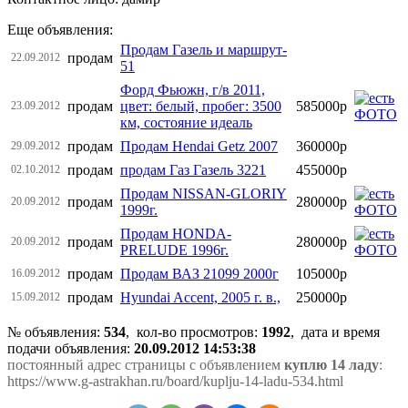
Еще объявления:
Продам Газель и маршрут-
продам
22.09.2012
51
Форд Фьюжн, г/в 2011,
продам
цвет: белый, пробег: 3500
585000р
23.09.2012
км, состояние идеаль
продам
Продам Hendai Getz 2007
360000р
29.09.2012
продам
продам Газ Газель 3221
455000р
02.10.2012
Продам NISSAN-GLORIY
продам
280000р
20.09.2012
1999г.
Продам HONDA-
продам
280000р
20.09.2012
PRELUDE 1996г.
продам
Продам ВАЗ 21099 2000г
105000р
16.09.2012
продам
Hyundai Accent, 2005 г. в.,
250000р
15.09.2012
№ объявления:
534
, кол-во просмотров
:
1992
, дата и время
подачи объявления:
20.09.2012 14:53:38
постоянный адрес страницы с объявлением
куплю 14 ладу
:
https://www.g-astrakhan.ru/board/kuplju-14-ladu-534.html