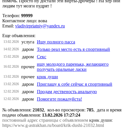
помочь. Просто ну достали эти вирты-дрочеры ! На хер они
людям тут мозги пудрят !
Телефон:
99999
Контактное лицо: вова
Email:
vladivirpriatniy@yandex.ru
Еще объявления:
услуга
Ищу полного пасса
13.02.2026
даром
Только реал место есть я спортивный
14.02.2026
даром
Секс
15.02.2026
ищу молодого паренька, желающего
прочее
16.02.2026
получать оральные ласки
прочее
крик души
13.02.2026
даром
Приглашу к себе сейчас я спортивный
13.02.2026
даром
Продам дественость анальную
12.02.2026
даром
Помогите пожалуйста!
12.02.2026
№ объявления:
21032
, кол-во просмотров
:
785
, дата и время
подачи объявления:
13.02.2026 17:27:24
постоянный адрес страницы с объявлением
крик души
:
https://www.g-astrakhan.ru/board/krik-dushi-21032.html