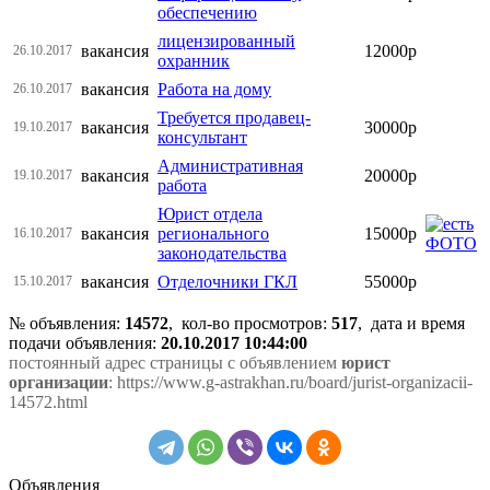
обеспечению
лицензированный
вакансия
12000р
26.10.2017
охранник
вакансия
Работа на дому
26.10.2017
Требуется продавец-
вакансия
30000р
19.10.2017
консультант
Административная
вакансия
20000р
19.10.2017
работа
Юрист отдела
вакансия
регионального
15000р
16.10.2017
законодательства
вакансия
Отделочники ГКЛ
55000р
15.10.2017
№ объявления:
14572
, кол-во просмотров
:
517
, дата и время
подачи объявления:
20.10.2017 10:44:00
постоянный адрес страницы с объявлением
юрист
организации
: https://www.g-astrakhan.ru/board/jurist-organizacii-
14572.html
Объявления