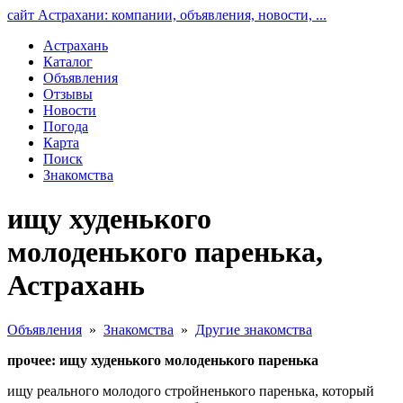
сайт Астрахани: компании, объявления, новости, ...
Астрахань
Каталог
Объявления
Отзывы
Новости
Погода
Карта
Поиск
Знакомства
ищу худенького
молоденького паренька,
Астрахань
Объявления
»
Знакомства
»
Другие знакомства
прочее: ищу худенького молоденького паренька
ищу реального молодого стройненького паренька, который