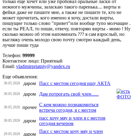
только еще хочет или уже пробовал оральные ласки от
нежного мужчины, заласкаю такого паренька.... вирты и
фейки даже не пишите мне, а также не пишите те, кто не
может прочитать, кого именно я хочу, достали вирты,
пишущие только слово "привет"или вообще тупо молчащие .
если ты РЕАЛ, то пиши, отвечу, повторяю вирты - мимо ! Ну
сколько можно об этом напоминать ??? я сам взрослый, но
выгляжу очень молодо свою почту смотрю каждый день,
лучше пиши туда
Телефон:
99999
Контактное лицо: Приятный
Email:
vladimirpriatniy@yandex.ru
Еще объявления:
даром
Пасс с местом сегодня ищу АКТА
30.05.2026
даром
Дам потрогать свой член......
30.05.2026
С кем можно познакомиться
прочее
30.05.2026
встреча сегодня, я с местом
пасс хочу мяу и член я с местом
даром
30.05.2026
сегодня вечером
Пасс с местом хочу мяу и член
даром
29.05.2026