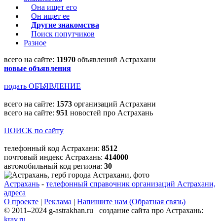
Она ищет его
Он ищет ее
Другие знакомства
Поиск попутчиков
Разное
всего на сайте:
11970
объявлений Астрахани
новые объявления
подать ОБЪЯВЛЕНИЕ
всего на сайте:
1573
организаций Астрахани
всего на сайте:
951
новостей про Астрахань
ПОИСК по сайту
телефонный код Астрахани:
8512
почтовый индекс Астрахань:
414000
автомобильный код региона:
30
Астрахань
-
телефонный справочник организаций Астрахани,
адреса
О проекте
|
Реклама
|
Напишите нам (Обратная связь)
© 2011–2024 g-astrakhan.ru создание сайта про Астрахань:
krav.ru