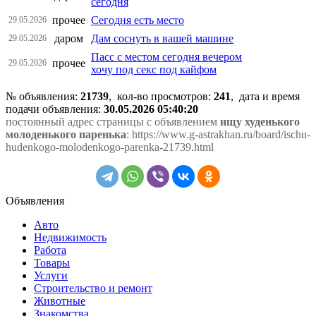
сегодня
прочее
Сегодня есть место
29.05.2026
даром
Дам соснуть в вашей машине
29.05.2026
Пасс с местом сегодня вечером
прочее
29.05.2026
хочу под секс под кайфом
№ объявления:
21739
, кол-во просмотров
:
241
, дата и время
подачи объявления:
30.05.2026 05:40:20
постоянный адрес страницы с объявлением
ищу худенького
молоденького паренька
: https://www.g-astrakhan.ru/board/ischu-
hudenkogo-molodenkogo-parenka-21739.html
Объявления
Авто
Недвижимость
Работа
Товары
Услуги
Строительство и ремонт
Животные
Знакомства