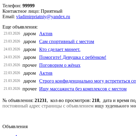
Телефон:
99999
Контактное лицо: Приятный
Email:
vladimirpriatniy@yandex.ru
Еще объявления:
даром
Актив
23.03.2026
даром
Сам спортивный с местом
23.03.2026
даром
Кто сделает минеет.
24.03.2026
даром
Помогите! Девушка с ребёнком!
24.03.2026
прочее
Поговорим о жёнах
23.03.2026
даром
Актив
22.03.2026
даром
Строго конфиденциально могу встретиться се
21.03.2026
прочее
Ищу массажиста без комплексов с местом
21.03.2026
№ объявления:
21231
, кол-во просмотров
:
218
, дата и время п
постоянный адрес страницы с объявлением
ищу худенького мо
Объявления