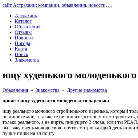
сайт Астрахани: компании, объявления, новости, ...
Астрахань
Каталог
Объявления
Отзывы
Новости
Погода
Карта
Поиск
Знакомства
ищу худенького молоденького
Объявления
»
Знакомства
»
Другие знакомства
прочее: ищу худенького молоденького паренька
ищу реального молодого стройненького паренька, который толь
не пишите мне, а также те не пишите, кто не может прочитать
только реального, а не вирта, пишущего 2 слова, если ты РЕА
выгляжу очень молодо свою почту смотрю каждый день пиши т
лучше пиши на эл почту