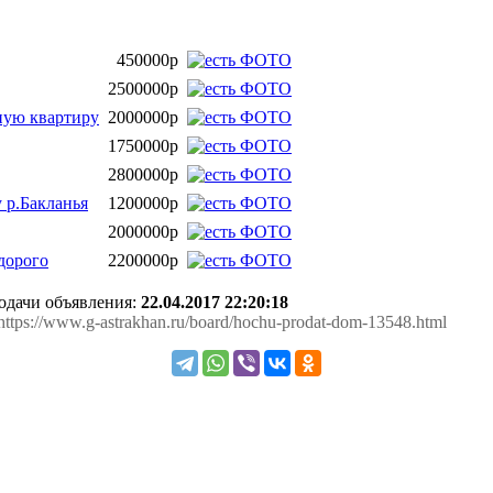
450000р
2500000р
ную квартиру
2000000р
1750000р
2800000р
у р.Бакланья
1200000р
2000000р
дорого
2200000р
подачи объявления:
22.04.2017 22:20:18
 https://www.g-astrakhan.ru/board/hochu-prodat-dom-13548.html