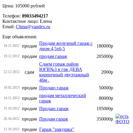
Цена: 105000 рублей
Телефон:
89033494217
Контактное лицо: Елена
Email:
Clima@yandex.ru
Еще объявления:
Продам железный гараж с
продам
180000р
18.11.2012
дном 4,5х6,5
продам
продам гараж
205000р
19.12.2012
Сдаем гораж район
ЮГВ№3 в грк ДЕВА
сдам
2000р
22.12.2012
кирпичный двуэтажный
46м .
продам
Продаю гараж
50000р
19.02.2013
продам металлический
продам
80000р
14.11.2012
гараж
продам
Продаю гараж
195000р
31.10.2012
продам
Продам гараж
350000р
26.10.2012
продам
Гараж "ракушка"
11.10.2012