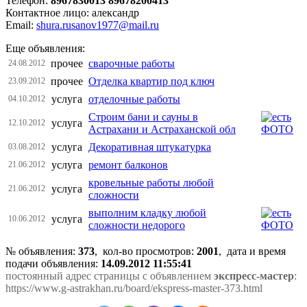
Телефон:
8967830013 89678200413
Контактное лицо: александр
Email:
shura.rusanov1977@mail.ru
Еще объявления:
прочее
сварочные работы
24.08.2012
прочее
Отделкa квaртир под ключ
23.09.2012
услуга
отделочные работы
04.10.2012
Строим бани и сауны в
услуга
12.10.2012
Астрахани и Астраханской обл
услуга
Декоративная штукатурка
03.08.2012
услуга
ремонт балконов
21.06.2012
кровельные работы любой
услуга
21.06.2012
сложности
выполним кладку любой
услуга
10.06.2012
сложности недорого
№ объявления:
373
, кол-во просмотров
:
2001
, дата и время
подачи объявления:
14.09.2012 11:55:41
постоянный адрес страницы с объявлением
экспресс-мастер
:
https://www.g-astrakhan.ru/board/ekspress-master-373.html