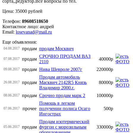
сорта,,редуктор.Все вопросы по тел.
Цена: 35000 рублей
Телефон:
89608518650
Контактное лицо: андрей
Email:
losevanad@mail.ru
Еще объявления:
продам
продам Москвич
04.08.2017
СРОЧНО ПРОДАМ ВАЗ
продам
40000р
07.08.2017
2110
продам
Нива Шевроле 2007г
220000р
09.08.2017
Продам автомобиль
продам
Масквич 2142R5 Князь
80000р
26.08.2017
Владимир 2000.г.
продам
Срочно продам марк 2
100000р
08.06.2017
Помощь в легком
прочее
получении полиса Осаго
500р
07.06.2017
Ингострах
Продам изотермический
продам
фургон с морозильным
330000р
05.06.2017
оборудованием