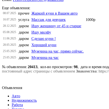
Еще объявления:
прочее
Жаркий куни в Вашем авто
08.07.2025
услуга
Массаж для девушек
1000р
16.07.2025
даром
Ищу женщину от 45 и старше
28.12.2025
даром
Ищу милфу
05.08.2025
даром
Сделаю куни !
11.06.2025
даром
Хороший куни
28.05.2025
даром
Мужчина на час, прямо сейчас.
25.05.2025
даром
Мужчина на час
25.05.2025
№ объявления:
20413
, кол-во просмотров
:
98
, дата и время по
постоянный адрес страницы с объявлением
Знакомства
: https
Объявления
Авто
Недвижимость
Работа