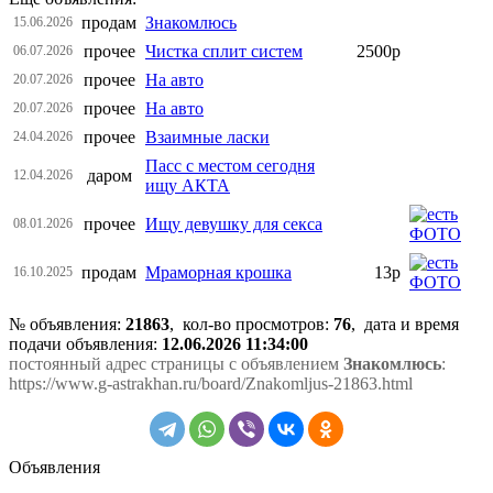
продам
Знакомлюсь
15.06.2026
прочее
Чистка сплит систем
2500р
06.07.2026
прочее
На авто
20.07.2026
прочее
На авто
20.07.2026
прочее
Взаимные ласки
24.04.2026
Пасс с местом сегодня
даром
12.04.2026
ищу АКТА
прочее
Ищу девушку для секса
08.01.2026
продам
Мраморная крошка
13р
16.10.2025
№ объявления:
21863
, кол-во просмотров
:
76
, дата и время
подачи объявления:
12.06.2026 11:34:00
постоянный адрес страницы с объявлением
Знакомлюсь
:
https://www.g-astrakhan.ru/board/Znakomljus-21863.html
Объявления