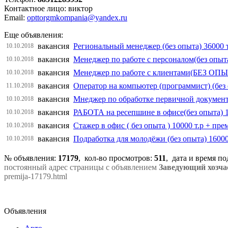
Контактное лицо: виктор
Email:
opttorgmkompania@yandex.ru
Еще объявления:
вакансия
Региональный менеджер (без опыта) 36000 т
10.10.2018
вакансия
Менеджер по работе с персоналом(без опыт
10.10.2018
вакансия
Менеджер по работе с клиентами(БЕЗ ОП
10.10.2018
вакансия
Оператор на компьютер (программист) (без
11.10.2018
вакансия
Мнеджер по обработке первичной документ
10.10.2018
вакансия
РАБОТА на ресепшине в офисе(без опыта) 
10.10.2018
вакансия
Стажер в офис ( без опыта ) 10000 т.р + пре
10.10.2018
вакансия
Подработка для молодёжи (без опыта) 16000
10.10.2018
№ объявления:
17179
, кол-во просмотров
:
511
, дата и время п
постоянный адрес страницы с объявлением
Заведующий хозчас
premija-17179.html
Объявления