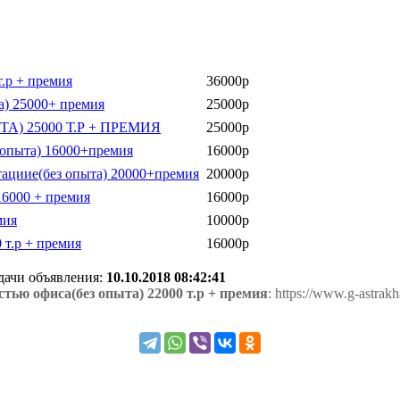
.р + премия
36000р
а) 25000+ премия
25000р
ЫТА) 25000 Т.Р + ПРЕМИЯ
25000р
 опыта) 16000+премия
16000р
ациие(без опыта) 20000+премия
20000р
16000 + премия
16000р
мия
10000р
 т.р + премия
16000р
одачи объявления:
10.10.2018 08:42:41
тью офиса(без опыта) 22000 т.р + премия
: https://www.g-astrak