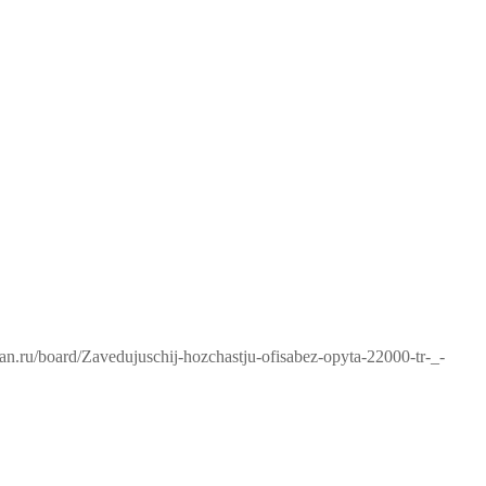
han.ru/board/Zavedujuschij-hozchastju-ofisabez-opyta-22000-tr-_-