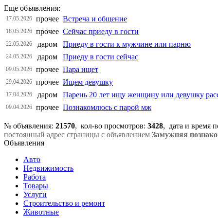
Еще объявления:
прочее
Встреча и общение
17.05.2026
прочее
Сейчас приеду в гости
18.05.2026
даром
Приеду в гости к мужчине или парню
22.05.2026
даром
Приеду в гости сейчас
24.05.2026
прочее
Пара ищет
09.05.2026
прочее
Ищем девушку
29.04.2026
даром
Парень 20 лет ищу женщину или девушку рас
17.04.2026
прочее
Познакомлюсь с парой мж
09.04.2026
№ объявления:
21570
, кол-во просмотров
:
3428
, дата и время 
постоянный адрес страницы с объявлением
Замужняя познако
Объявления
Авто
Недвижимость
Работа
Товары
Услуги
Строительство и ремонт
Животные