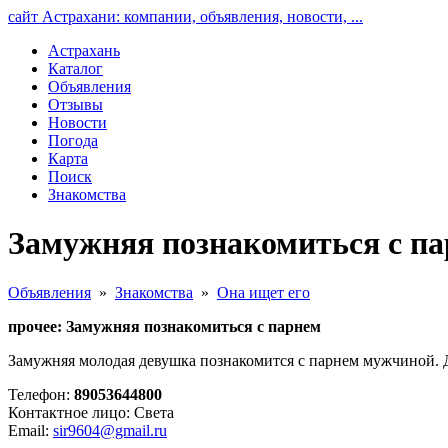
сайт Астрахани: компании, объявления, новости, ...
Астрахань
Каталог
Объявления
Отзывы
Новости
Погода
Карта
Поиск
Знакомства
Замужняя познакомиться с па
Объявления
»
Знакомства
»
Она ищет его
прочее: Замужняя познакомиться с парнем
Замужняя молодая девушка познакомится с парнем мужчиной. Дл
Телефон:
89053644800
Контактное лицо: Света
Email:
sir9604@gmail.ru