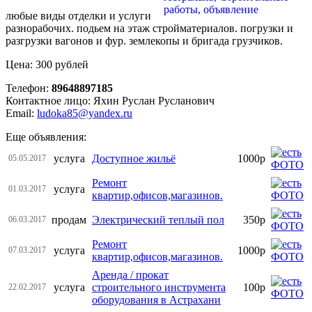
любые виды отделки и услуги
разнорабочих. подьем на этаж стройматериалов. погрузки и
разгрузки вагонов и фур. землекопы и бригада грузчиков.
Цена: 300 рублей
Телефон:
89648897185
Контактное лицо: Яхин Руслан Русланович
Email:
ludoka85@yandex.ru
Еще объявления:
услуга
Доступное жильё
1000р
05.05.2017
Ремонт
услуга
01.03.2017
квартир,офисов,магазинов.
продам
Электрический теплый пол
350р
06.03.2017
Ремонт
услуга
1000р
07.03.2017
квартир,офисов,магазинов.
Аренда / прокат
услуга
строительного инструмента
100р
22.02.2017
оборудования в Астрахани