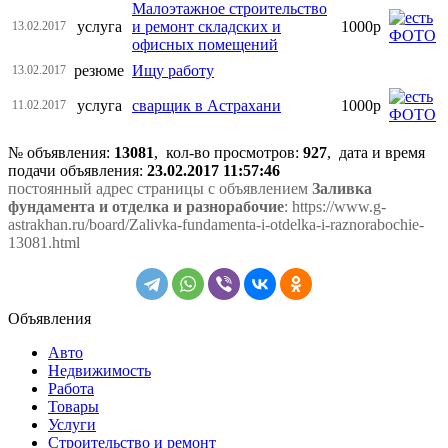
Малоэтажное строительство
услуга
и ремонт складских и
1000р
13.02.2017
офисных помещений
резюме
Ищу работу
13.02.2017
услуга
сварщик в Астрахани
1000р
11.02.2017
№ объявления:
13081
, кол-во просмотров
:
927
, дата и время
подачи объявления:
23.02.2017 11:57:46
постоянный адрес страницы с объявлением
Заливка
фундамента и отделка и разнорабочие
: https://www.g-
astrakhan.ru/board/Zalivka-fundamenta-i-otdelka-i-raznorabochie-
13081.html
Объявления
Авто
Недвижимость
Работа
Товары
Услуги
Строительство и ремонт