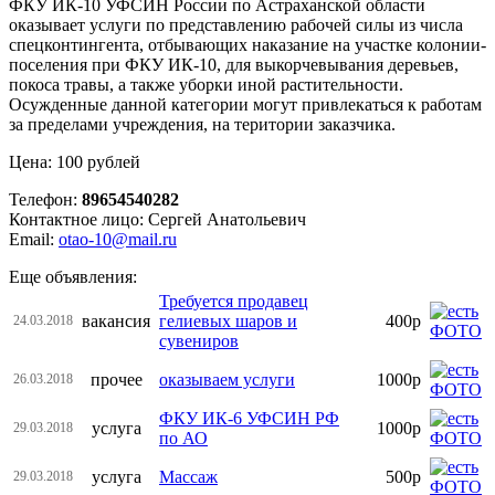
ФКУ ИК-10 УФСИН России по Астраханской области
оказывает услуги по представлению рабочей силы из числа
спецконтингента, отбывающих наказание на участке колонии-
поселения при ФКУ ИК-10, для выкорчевывания деревьев,
покоса травы, а также уборки иной растительности.
Осужденные данной категории могут привлекаться к работам
за пределами учреждения, на територии заказчика.
Цена: 100 рублей
Телефон:
89654540282
Контактное лицо: Сергей Анатольевич
Email:
otao-10@mail.ru
Еще объявления:
Требуется продавец
вакансия
гелиевых шаров и
400р
24.03.2018
сувениров
прочее
оказываем услуги
1000р
26.03.2018
ФКУ ИК-6 УФСИН РФ
услуга
1000р
29.03.2018
по АО
услуга
Массаж
500р
29.03.2018