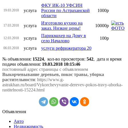
ФКУ ИК-10 УФСИН
услуга
России по Астраханской
1000р
19.03.2018
области
Изготовлю кухню на
услуга
10000р
17.03.2018
заказ. Низкие цены!
Парикмахер на Дому в
услуга
100р
12.03.2018
село Началово
услуга
услуги рефрижератора 20
06.03.2018
№ объявления:
15224
, кол-во просмотров
:
542
, дата и время
подачи объявления:
19.03.2018 10:15:46
постоянный адрес страницы с объявлением
Выкорчевывание деревьев, покос травы, уборка
растительности
: https://www.g-
astrakhan.ru/board/Vykorchevyvanie-derevev-pokos-travy-uborka-
rastitelnosti-15224.html
Объявления
Авто
Недвижимость