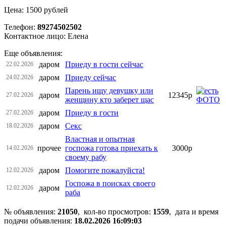
Цена: 1500 рублей
Телефон:
89274502502
Контактное лицо: Елена
Еще объявления:
даром
Приеду в гости сейчас
22.02.2026
даром
Приеду сейчас
24.02.2026
Парень ищу девушку или
даром
12345р
27.02.2026
женщину кто заберет щас
даром
Приеду в гости
27.02.2026
даром
Секс
18.02.2026
Властная и опытная
прочее
госпожа готова приехать к
3000р
14.02.2026
своему рабу
даром
Помогите пожалуйста!
12.02.2026
Госпожа в поисках своего
даром
12.02.2026
раба
№ объявления:
21050
, кол-во просмотров
:
1559
, дата и время
подачи объявления:
18.02.2026 16:09:03