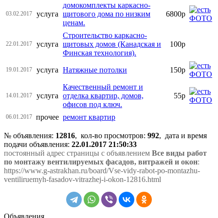
домокомплекты каркасно-
услуга
щитового дома по низким
6800р
03.02.2017
ценам.
Строительство каркасно-
услуга
щитовых домов (Канадская и
100р
22.01.2017
Финская технология).
услуга
Натяжные потолки
150р
19.01.2017
Качественный ремонт и
услуга
отделка квартир, домов,
55р
14.01.2017
офисов под ключ.
прочее
ремонт квартир
06.01.2017
№ объявления:
12816
, кол-во просмотров
:
992
, дата и время
подачи объявления:
22.01.2017 21:50:33
постоянный адрес страницы с объявлением
Все виды работ
по монтажу вентилируемых фасадов, витражей и окон
:
https://www.g-astrakhan.ru/board/Vse-vidy-rabot-po-montazhu-
ventiliruemyh-fasadov-vitrazhej-i-okon-12816.html
Объявления