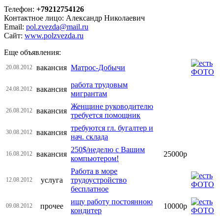
Телефон:
+79212754126
Контактное лицо: Александр Николаевич
Email:
pol.zvezda@mail.ru
Сайт:
www.polzvezda.ru
Еще объявления:
вакансия
Матрос-Добычи
20.08.2012
работа трудовым
вакансия
24.08.2012
мигрантам
Женщине руководителю
вакансия
26.08.2012
требуется помощник
требуются гл. бугалтер и
вакансия
30.08.2012
нач. склада
250$/неделю с Вашим
вакансия
25000р
16.08.2012
компьютером!
Работа в море
услуга
трудоустройство
12.08.2012
бесплатное
ищу работу постоянною
прочее
10000р
09.08.2012
кондитер