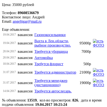
Цена: 35000 рублей
Телефон:
89608536679
Контактное лицо: Андрей
Email:
angeljigar@mail.ru
Еще объявления:
вакансия
Газонокосильщики
19.04.2017
Вахта в Лен.области,
вакансия
95000р
19.04.2017
рыбное производство.
вакансия
Требуется уборщица
7000р
20.04.2017
вакансия
Автомойка
20.04.2017
вакансия
Требутся флорист
500р
18.04.2017
вакансия
Требуется администратор
21000р
31.07.2017
Требуется менеджер
вакансия
19000р
31.07.2017
(дистанционно)
вакансия
Требуется автослесарь.
14.04.2017
№ объявления:
13519
, кол-во просмотров
:
826
, дата и время
подачи объявления:
19.04.2017 10:21:24