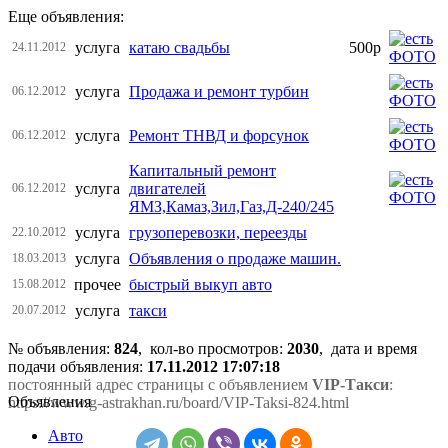
Еще объявления:
услуга
катаю свадьбы
500р
24.11.2012
услуга
Продажа и ремонт турбин
06.12.2012
услуга
Ремонт ТНВД и форсунок
06.12.2012
Капитальный ремонт
услуга
двигателей
06.12.2012
ЯМЗ,Камаз,Зил,Газ,Д-240/245
услуга
грузоперевозки, переезды
22.10.2012
услуга
Объявления о продаже машин.
18.03.2013
прочее
быстрый выкуп авто
15.08.2012
услуга
такси
20.07.2012
№ объявления:
824
, кол-во просмотров
:
2030
, дата и время
подачи объявления:
17.11.2012 17:07:18
постоянный адрес страницы с объявлением
VIP-Такси
:
Объявления
https://www.g-astrakhan.ru/board/VIP-Taksi-824.html
Авто