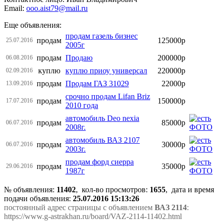
Email:
ooo.aist79@mail.ru
Еще объявления:
продам газель бизнес
продам
125000р
25.07.2016
2005г
продам
Продаю
200000р
06.08.2016
куплю
куплю приоу универсал
220000р
02.09.2016
продам
Продам ГАЗ 31029
22000р
13.09.2016
срочно продам Lifan Briz
продам
150000р
17.07.2016
2010 года
автомобиль Deo nexia
продам
85000р
06.07.2016
2008г.
автомобиль ВАЗ 2107
продам
30000р
06.07.2016
2003г.
продам форд сиерра
продам
35000р
29.06.2016
1987г
№ объявления:
11402
, кол-во просмотров
:
1655
, дата и время
подачи объявления:
25.07.2016 15:13:26
постоянный адрес страницы с объявлением
ВАЗ 2114
:
https://www.g-astrakhan.ru/board/VAZ-2114-11402.html