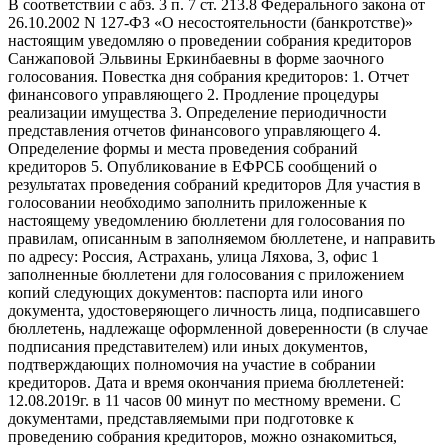
В соответствии с абз. 3 п. 7 ст. 213.8 Федерального закона от
26.10.2002 N 127-ФЗ «О несостоятельности (банкротстве)»
настоящим уведомляю о проведении собрания кредиторов
Санжаповой Эльвины Еркинбаевны в форме заочного
голосования. Повестка дня собрания кредиторов: 1. Отчет
финансового управляющего 2. Продление процедуры
реализации имущества 3. Определение периодичности
представления отчетов финансового управляющего 4.
Определение формы и места проведения собраний
кредиторов 5. Опубликование в ЕФРСБ сообщений о
результатах проведения собраний кредиторов Для участия в
голосовании необходимо заполнить приложенные к
настоящему уведомлению бюллетени для голосования по
правилам, описанным в заполняемом бюллетене, и направить
по адресу: Россия, Астрахань, улица Ляхова, 3, офис 1
заполненные бюллетени для голосования с приложением
копий следующих документов: паспорта или иного
документа, удостоверяющего личность лица, подписавшего
бюллетень, надлежаще оформленной доверенности (в случае
подписания представителем) или иных документов,
подтверждающих полномочия на участие в собрании
кредиторов. Дата и время окончания приема бюллетеней:
12.08.2019г. в 11 часов 00 минут по местному времени. С
документами, представляемыми при подготовке к
проведению собрания кредиторов, можно ознакомиться,