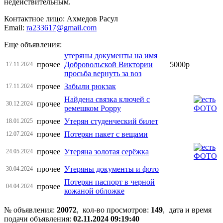
недействительным.
Контактное лицо: Ахмедов Расул
Email:
ra233617@gmail.com
Еще объявления:
утеряны документы на имя
прочее
Добровольской Виктории
5000р
17.11.2024
просьба вернуть за воз
прочее
Забыли рюкзак
17.11.2024
Найдена связка ключей с
прочее
30.12.2024
ремешком Poppy
прочее
Утерян студенческий билет
18.01.2025
прочее
Потерян пакет с вещами
12.07.2024
прочее
Утеряна золотая серёжка
24.05.2024
прочее
Утеряны документы и фото
30.04.2024
Потерян паспорт в черной
прочее
04.04.2024
кожаной обложке
№ объявления:
20072
, кол-во просмотров
:
149
, дата и время
подачи объявления:
02.11.2024 09:19:40