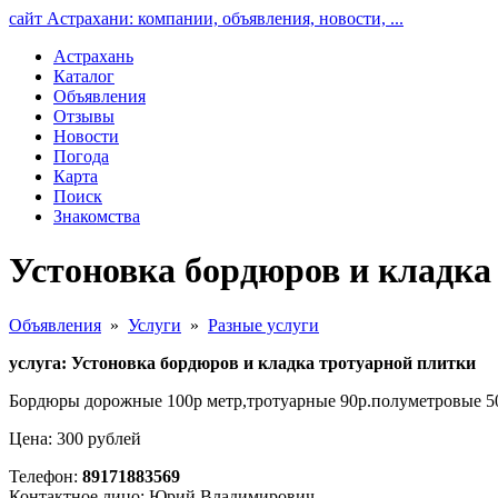
сайт Астрахани: компании, объявления, новости, ...
Астрахань
Каталог
Объявления
Отзывы
Новости
Погода
Карта
Поиск
Знакомства
Устоновка бордюров и кладка
Объявления
»
Услуги
»
Разные услуги
услуга: Устоновка бордюров и кладка тротуарной плитки
Бордюры дорожные 100р метр,тротуарные 90р.полуметровые 50
Цена: 300 рублей
Телефон:
89171883569
Контактное лицо: Юрий Владимирович