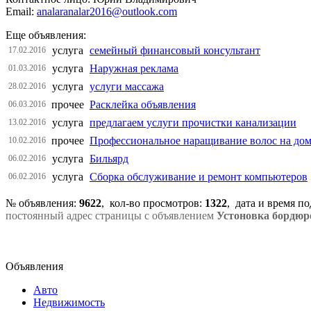
Email:
analaranalar2016@outlook.com
Еще объявления:
услуга
семейный финансовый консультант
17.02.2016
услуга
Наружная реклама
01.03.2016
услуга
услуги массажа
28.02.2016
прочее
Расклейка объявления
06.03.2016
услуга
предлагаем услуги прочистки канализации
13.02.2016
прочее
Профессиональное наращивание волос на до
10.02.2016
услуга
Бильярд
06.02.2016
услуга
Сборка обслуживание и ремонт компьютеров
06.02.2016
№ объявления:
9622
, кол-во просмотров
:
1322
, дата и время п
постоянный адрес страницы с объявлением
Устоновка бордюр
Объявления
Авто
Недвижимость