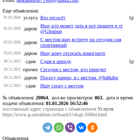
Email:
aleksandr6071966@qmqil.com
Еще объявления:
услуга
Кто отсосёт
1р
01.01.2026
Ищу кто может дать в рот пишите в тг
даром
01.01.2026
@Ghsipop
С местом ищу встречу на сегодня сам
даром
02.01.2026
спортивный
даром
Ищу кому отсосать инкогнито
03.01.2026
сдам
Сдам в аренду
1р
30.12.2025
прочее
Сегодня с местом, кто приедет
29.12.2025
даром
Пососу парню, я с местом. @hdtkihg
29.12.2025
сдам
Ищу соску с местом
29.12.2025
№ объявления:
20864
, кол-во просмотров
:
863
, дата и время
подачи объявления:
01.01.2026 16:52:46
постоянный адрес страницы с объявлением
Услуги
:
https://www.g-astrakhan.ru/board/Uslugi-20864.html
Объявления