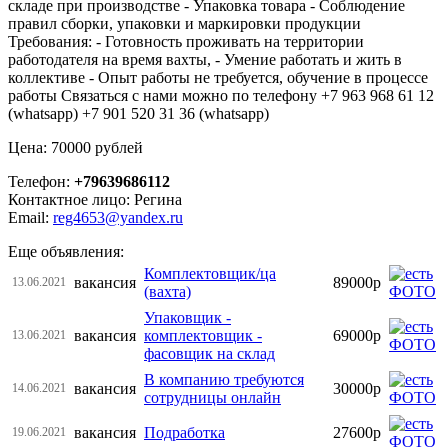
складе при производстве - Упаковка товара - Соблюдение
правил сборки, упаковки и маркировки продукции
Требования: - Готовность проживать на территории
работодателя на время вахты, - Умение работать и жить в
коллективе - Опыт работы не требуется, обучение в процессе
работы Связаться с нами можно по телефону +7 963 968 61 12
(whatsapp) +7 901 520 31 36 (whatsapp)
Цена: 70000 рублей
Телефон:
+79639686112
Контактное лицо: Регина
Email:
reg4653@yandex.ru
Еще объявления:
Комплектовщик/ца
вакансия
89000р
13.06.2021
(вахта)
Упаковщик -
вакансия
комплектовщик -
69000р
13.06.2021
фасовщик на склад
В компанию требуются
вакансия
30000р
14.06.2021
сотрудницы онлайн
вакансия
Подработка
27600р
19.06.2021