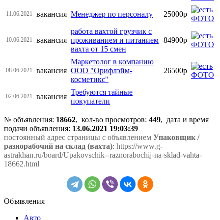
вакансия
Менеджер по персоналу
25000р
11.06.2021
работа вахтой грузчик с
вакансия
проживанием и питанием
84900р
10.06.2021
вахта от 15 смен
Маркетолог в компанию
вакансия
ООО "Орифлэйм-
26500р
08.06.2021
косметикс"
Требуются тайные
вакансия
02.06.2021
покупатели
№ объявления:
18662
, кол-во просмотров
:
449
, дата и время
подачи объявления:
13.06.2021 19:03:39
постоянный адрес страницы с объявлением
Упаковщик /
разнорабочий на склад (вахта)
: https://www.g-
astrakhan.ru/board/Upakovschik--raznorabochij-na-sklad-vahta-
18662.html
Объявления
Авто