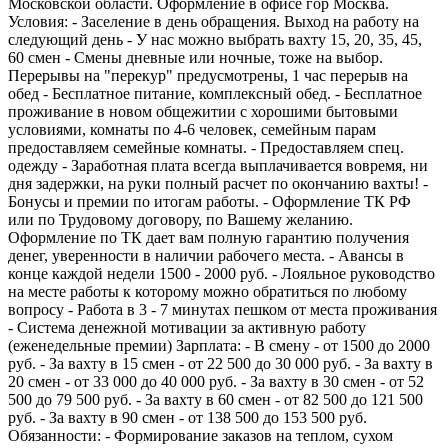
Московской области. Оформление в офисе гор Москва.
Условия: - Заселение в день обращения. Выход на работу на
следующий день - У нас можно выбрать вахту 15, 20, 35, 45,
60 смен - Смены дневные или ночные, тоже на выбор.
Перерывы на "перекур" предусмотрены, 1 час перерыв на
обед - Бесплатное питание, комплексный обед. - Бесплатное
проживание в новом общежитии с хорошими бытовыми
условиями, комнаты по 4-6 человек, семейным парам
предоставляем семейные комнаты. - Предоставляем спец.
одежду - Заработная плата всегда выплачивается вовремя, ни
дня задержки, на руки полный расчет по окончанию вахты! -
Бонусы и премии по итогам работы. - Оформление ТК РФ
или по Трудовому договору, по Вашему желанию.
Оформление по ТК дает вам полную гарантию получения
денег, уверенности в наличии рабочего места. - Авансы в
конце каждой недели 1500 - 2000 руб. - Лояльное руководство
на месте работы к которому можно обратиться по любому
вопросу - Работа в 3 - 7 минутах пешком от места проживания
- Система денежной мотивации за активную работу
(еженедельные премии) Зарплата: - В смену - от 1500 до 2000
руб. - За вахту в 15 смен - от 22 500 до 30 000 руб. - За вахту в
20 смен - от 33 000 до 40 000 руб. - За вахту в 30 смен - от 52
500 до 79 500 руб. - За вахту в 60 смен - от 82 500 до 121 500
руб. - За вахту в 90 смен - от 138 500 до 153 500 руб.
Обязанности: - Формирование заказов на теплом, сухом