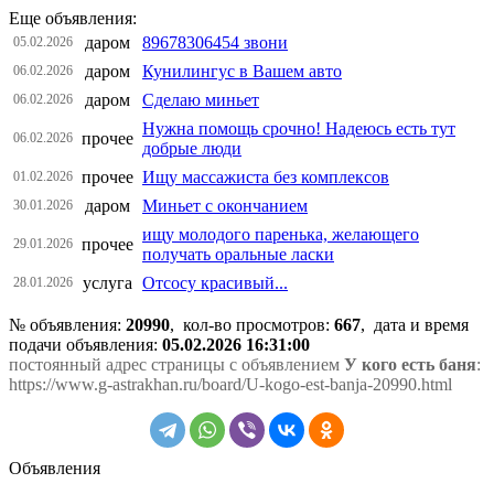
Еще объявления:
даром
89678306454 звони
05.02.2026
даром
Кунилингус в Вашем авто
06.02.2026
даром
Сделаю миньет
06.02.2026
Нужна помощь срочно! Надеюсь есть тут
прочее
06.02.2026
добрые люди
прочее
Ищу массажиста без комплексов
01.02.2026
даром
Миньет с окончанием
30.01.2026
ищу молодого паренька, желающего
прочее
29.01.2026
получать оральные ласки
услуга
Отсосу красивый...
28.01.2026
№ объявления:
20990
, кол-во просмотров
:
667
, дата и время
подачи объявления:
05.02.2026 16:31:00
постоянный адрес страницы с объявлением
У кого есть баня
:
https://www.g-astrakhan.ru/board/U-kogo-est-banja-20990.html
Объявления