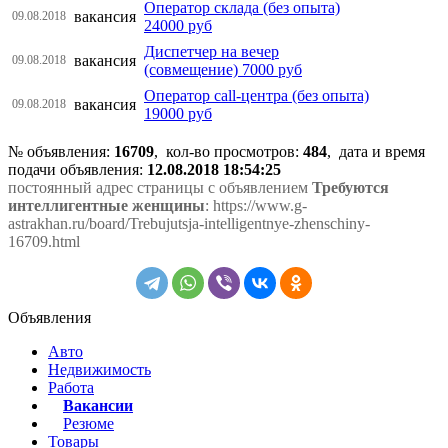
Оператор склада (без опыта)
вакансия
09.08.2018
24000 руб
Диспетчер на вечер
вакансия
09.08.2018
(совмещение) 7000 руб
Оператор call-центра (без опыта)
вакансия
09.08.2018
19000 руб
№ объявления:
16709
, кол-во просмотров
:
484
, дата и время
подачи объявления:
12.08.2018 18:54:25
постоянный адрес страницы с объявлением
Требуются
интеллигентные женщины
: https://www.g-
astrakhan.ru/board/Trebujutsja-intelligentnye-zhenschiny-
16709.html
Объявления
Авто
Недвижимость
Работа
Вакансии
Резюме
Товары