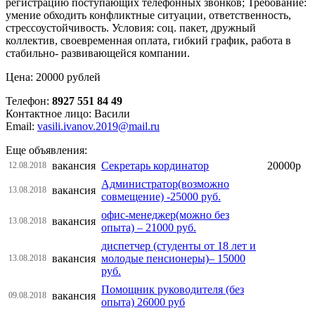
регистрацию поступающих телефонных звонков; Требование:
умение обходить конфликтные ситуации, ответственность,
стрессоустойчивость. Условия: соц. пакет, дружный
коллектив, своевременная оплата, гибкий график, работа в
стабильно- развивающейся компании.
Цена: 20000 рублей
Телефон:
8927 551 84 49
Контактное лицо: Васили
Email:
vasili.ivanov.2019@mail.ru
Еще объявления:
вакансия
Секретарь кординатор
20000р
12.08.2018
Администратор(возможно
вакансия
13.08.2018
совмещение) -25000 руб.
офис-менеджер(можно без
вакансия
13.08.2018
опыта) – 21000 руб.
диспетчер (студенты от 18 лет и
вакансия
молодые пенсионеры)– 15000
13.08.2018
руб.
Помощник руководителя (без
вакансия
09.08.2018
опыта) 26000 руб