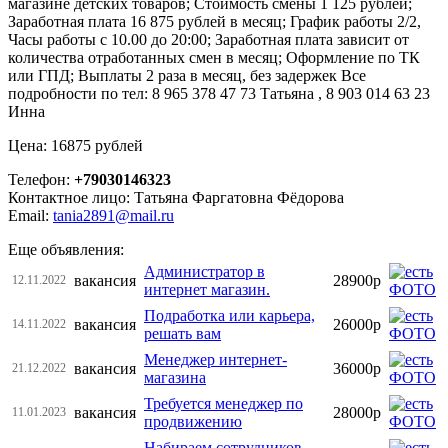
магазине детских товаров; Стоимость смены 1 125 рублей;
Заработная плата 16 875 рублей в месяц; График работы 2/2,
Часы работы с 10.00 до 20:00; Заработная плата зависит от
количества отработанных смен в месяц; Оформление по ТК
или ГПД; Выплаты 2 раза в месяц, без задержек Все
подробности по тел: 8 965 378 47 73 Татьяна , 8 903 014 63 23
Инна
Цена: 16875 рублей
Телефон:
+79030146323
Контактное лицо: Татьяна Фаргатовна Фёдорова
Email:
tania2891@mail.ru
Еще объявления:
Администратор в
вакансия
28900р
12.11.2022
интернет магазин.
Подработка или карьера,
вакансия
26000р
14.11.2022
решать вам
Менеджер интернет-
вакансия
36000р
21.12.2022
магазина
Требуется менеджер по
вакансия
28000р
11.01.2023
продвижению
Набираем сотрудников