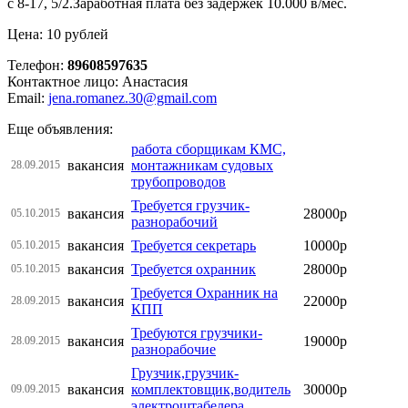
с 8-17, 5/2.Заработная плата без задержек 10.000 в/мес.
Цена: 10 рублей
Телефон:
89608597635
Контактное лицо: Анастасия
Email:
jena.romanez.30@gmail.com
Еще объявления:
работа сборщикам КМС,
вакансия
монтажникам судовых
28.09.2015
трубопроводов
Требуется грузчик-
вакансия
28000р
05.10.2015
разнорабочий
вакансия
Требуется секретарь
10000р
05.10.2015
вакансия
Требуется охранник
28000р
05.10.2015
Требуется Охранник на
вакансия
22000р
28.09.2015
КПП
Требуются грузчики-
вакансия
19000р
28.09.2015
разнорабочие
Грузчик,грузчик-
вакансия
комплектовщик,водитель
30000р
09.09.2015
электроштабелера