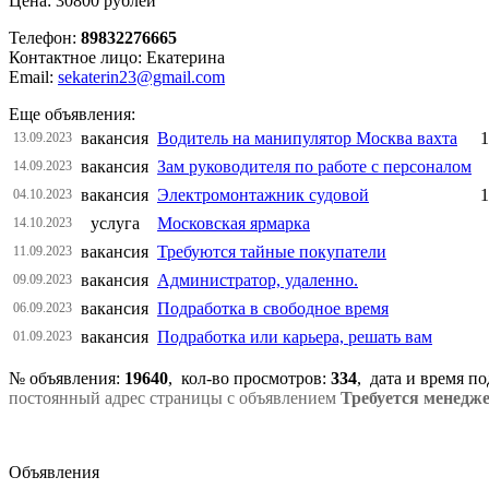
Цена: 30800 рублей
Телефон:
89832276665
Контактное лицо: Екатерина
Email:
sekaterin23@gmail.com
Еще объявления:
вакансия
Водитель на манипулятор Москва вахта
1
13.09.2023
вакансия
Зам руководителя по работе с персоналом
14.09.2023
вакансия
Электромонтажник судовой
1
04.10.2023
услуга
Московская ярмарка
14.10.2023
вакансия
Требуются тайные покупатели
11.09.2023
вакансия
Администратор, удаленно.
09.09.2023
вакансия
Подработка в свободное время
06.09.2023
вакансия
Подрaбoтка или кapьерa, решать вам
01.09.2023
№ объявления:
19640
, кол-во просмотров
:
334
, дата и время п
постоянный адрес страницы с объявлением
Требуется менедже
Объявления