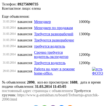
Телефон:
89275690735
Контактное лицо: елена
Еще объявления:
вакансия
Менеджер
10000р
31.03.2014
вакансия
Менеджер по продажам
31.03.2014
вакансия
Требуется разнорабочий
13000р
31.03.2014
вакансия
Требуются разнорабочие
31.03.2014
вакансия
требуется водитель
31.03.2014
Срочно требуется
вакансия
12000р
31.03.2014
водитель-экспедитор
вакансия
Требуется водитель
12000р
31.03.2014
Работа на дому в режиме
вакансия
29.03.2014
home-office.
№ объявления:
2090
, кол-во просмотров
:
1688
, дата и время
подачи объявления:
31.03.2014 11:45:05
постоянный адрес страницы с объявлением
Требуется
грузчик
: https://www.g-astrakhan.ru/board/Trebuetsja-gruzchik-
2090.html