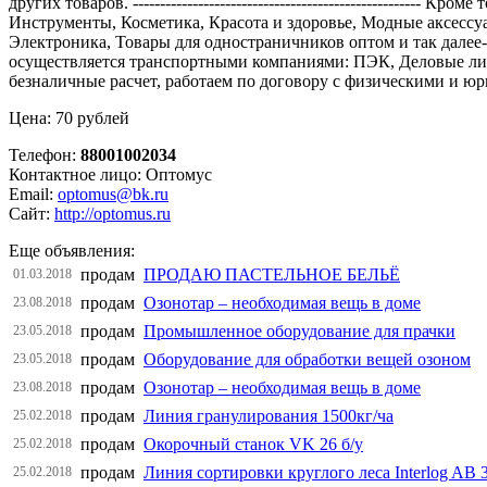
других товаров. -------------------------------------------------
Инструменты, Косметика, Красота и здоровье, Модные аксессу
Электроника, Товары для одностраничников оптом и так далее​ -----
осуществляется транспортными компаниями: ПЭК, Деловые линии, Эне
безналичные расчет, работаем по договору с физическими и юридиче
Цена: 70 рублей
Телефон:
88001002034
Контактное лицо: Оптомус
Email:
optomus@bk.ru
Сайт:
http://optomus.ru
Еще объявления:
продам
ПРОДАЮ ПАСТЕЛЬНОЕ БЕЛЬЁ
01.03.2018
продам
Озонотар – необходимая вещь в доме
23.08.2018
продам
Промышленное оборудование для прачки
23.05.2018
продам
Оборудование для обработки вещей озоном
23.05.2018
продам
Озонотар – необходимая вещь в доме
23.08.2018
продам
Линия гранулирования 1500кг/ча
25.02.2018
продам
Окорочный станок VK 26 б/у
25.02.2018
продам
Линия сортировки круглого леса Interlog AB 
25.02.2018